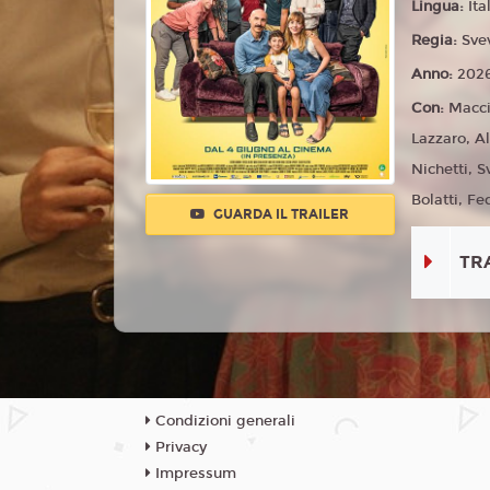
Lingua:
Ita
Regia:
Sve
Anno:
202
Con:
Macci
Lazzaro, A
Nichetti, S
Bolatti, Fe
GUARDA IL TRAILER
TR
Condizioni generali
Privacy
Impressum