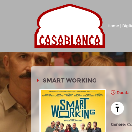
Home | Bigli
SMART WORKING
Durata:
Genere:
C