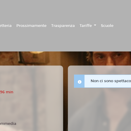
etteria
Prossimamente
Trasparenza
Tariffe
Scuole
Non ci sono spettacol
 96 min
ommedia