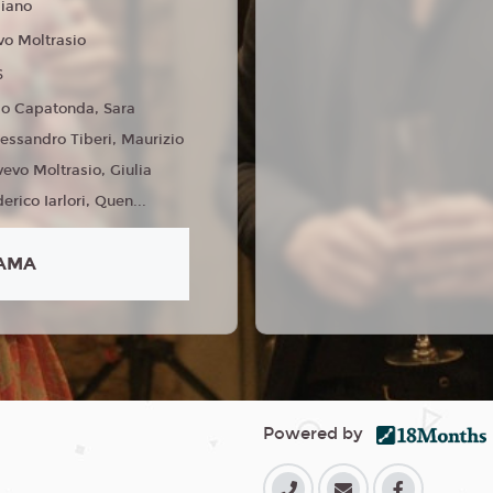
liano
vo Moltrasio
6
o Capatonda, Sara
lessandro Tiberi, Maurizio
vevo Moltrasio, Giulia
derico Iarlori, Quen...
AMA
Powered by