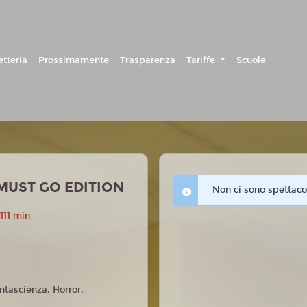
etteria
Prossimamente
Trasparenza
Tariffe
Scuole
MUST GO EDITION
Non ci sono spettacol
111 min
ntascienza, Horror,