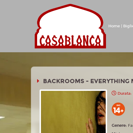
Home | Bigli
BACKROOMS - EVERYTHING 
Durata: 
Genere:
Fa