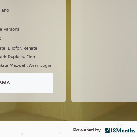
liano
e Parsons
6
tel Ejiofor, Renate
ark Duplass, Finn
ukita Maxwell, Avan Jogia
AMA
Powered by