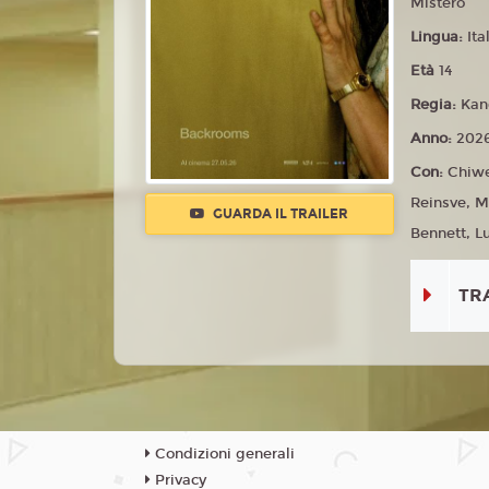
Mistero
Lingua:
Ita
Età
14
Regia:
Kan
Anno:
202
Con:
Chiwe
Reinsve, M
GUARDA IL TRAILER
Bennett, L
TR
Condizioni generali
Privacy